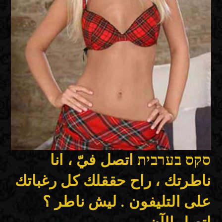
סקס בערבית اتصل فيّ ، انا
ناطرتك ، راح حققلك كل رغباتك
على التليفون . ليش ناطر ؟