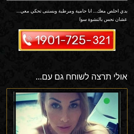
بدي اخلص معك… انا حامية ومرطبة وبستنى تحكي معي…
عشان نحس بالنشوة سوا
אולי תרצה לשוחח גם עם...