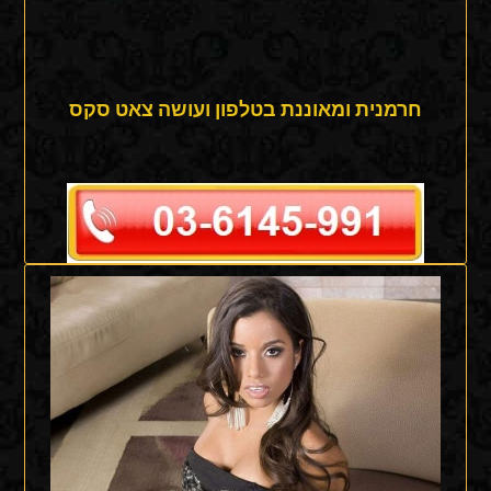
חרמנית ומאוננת בטלפון ועושה צאט סקס