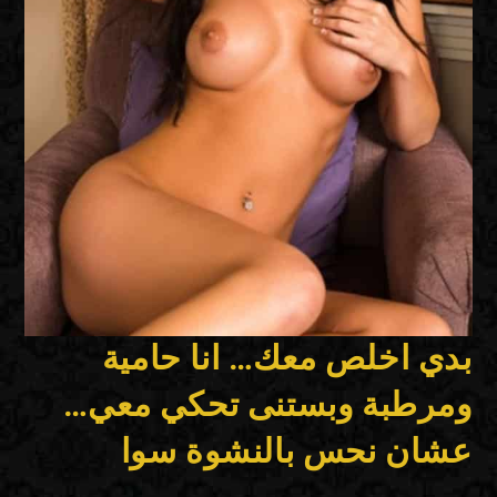
بدي اخلص معك… انا حامية
ومرطبة وبستنى تحكي معي…
عشان نحس بالنشوة سوا