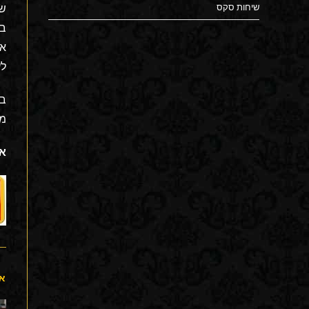
שיחות סקס
שי
בי
אף
לע
בש
מה
אנ
או