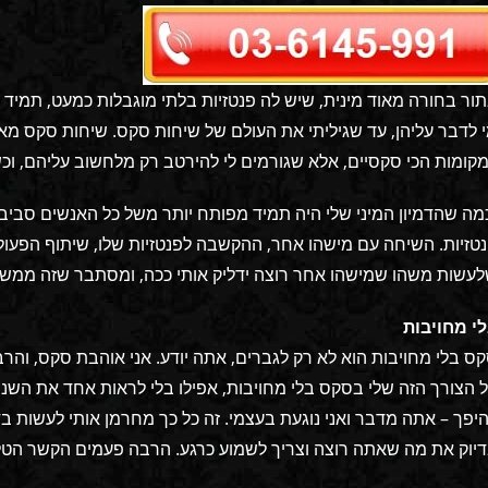
ור בחורה מאוד מינית, שיש לה פנטזיות בלתי מוגבלות כמעט, תמיד ה
 לדבר עליהן, עד שגיליתי את העולם של שיחות סקס. שיחות סקס מא
קומות הכי סקסיים, אלא שגורמים לי להירטב רק מלחשוב עליהם, וכ
מה שהדמיון המיני שלי היה תמיד מפותח יותר משל כל האנשים סביב
טזיות. השיחה עם מישהו אחר, ההקשבה לפנטזיות שלו, שיתוף הפעו
עשות משהו שמישהו אחר רוצה ידליק אותי ככה, ומסתבר שזה ממש מ
י מחויבות
ס בלי מחויבות הוא לא רק לגברים, אתה יודע. אני אוהבת סקס, והר
 הצורך הזה שלי בסקס בלי מחויבות, אפילו בלי לראות אחד את השני.
יפך – אתה מדבר ואני נוגעת בעצמי. זה כל כך מחרמן אותי לעשות ב
יוק את מה שאתה רוצה וצריך לשמוע כרגע. הרבה פעמים הקשר הטלפונ