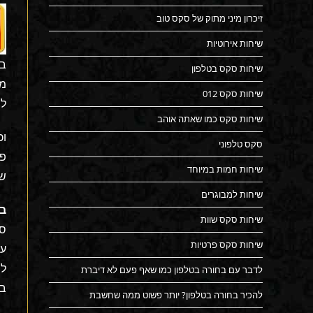
זיכרון מיני מתוק של סקס טוב
שיחות אירוטיות
בת
שיחות סקס בטלפון
מי
שיחות סקס 012
למ
שיחות סקס כמו שאתה אוהב
וכ
סקס טלפוני
פנ
שיחות חמות במיוחד
של
שיחות למבוגרים
בל
שיחות סקס שוות
סק
שיחות סקס פרטיות
על
לה
לדבר עם בחורה בטלפון כמו שאף פעם לא דיברת
בד
להכיר בחורה בטלפון? יותר פשוט ממה שחשבת