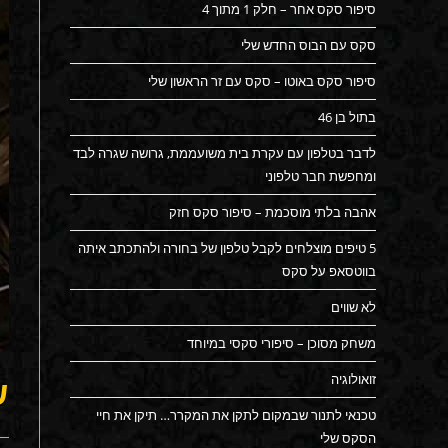
סיפור סקס אחר – חלק 1 מתוך 4
סקס עם הבוס החדש שלי
סיפור סקס באוטו – סקס עם זר הראשון שלי
בתול בן 46
לדבר בטלפון עם עקרת בית משועממת, גרושה שגרה לבד
ומחפשת חבר טלפוני
אהבה בלתי מוסכמת – סיפור סקס חזק
5 טיפים מוצלחים לקבל טלפון של בחורה ולהתכתב איתה
בווטסאפ על סקס
לא שווים
משחק מסוכן – סיפורי סקסי במיוחד
זואולוגיה
ש
טכנאי לתנור שבמקום לתקן את המקרר… תיקן את חיי
הסקס שלי