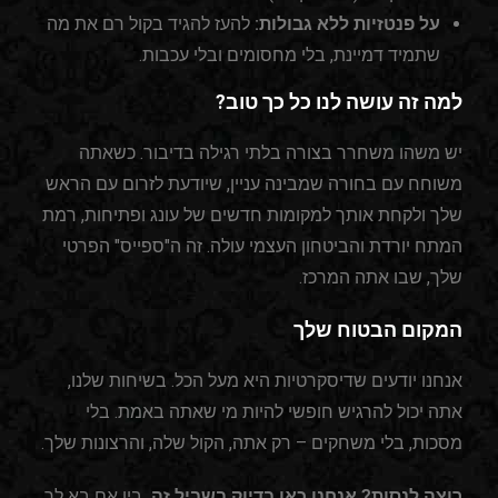
על פנטזיות ללא גבולות:
להעז להגיד בקול רם את מה
שתמיד דמיינת, בלי מחסומים ובלי עכבות.
למה זה עושה לנו כל כך טוב?
יש משהו משחרר בצורה בלתי רגילה בדיבור. כשאתה
משוחח עם בחורה שמבינה עניין, שיודעת לזרום עם הראש
שלך ולקחת אותך למקומות חדשים של עונג ופתיחות, רמת
המתח יורדת והביטחון העצמי עולה. זה ה"ספייס" הפרטי
שלך, שבו אתה המרכז.
המקום הבטוח שלך
אנחנו יודעים שדיסקרטיות היא מעל הכל. בשיחות שלנו,
אתה יכול להרגיש חופשי להיות מי שאתה באמת. בלי
מסכות, בלי משחקים – רק אתה, הקול שלה, והרצונות שלך.
רוצה לנסות? אנחנו כאן בדיוק בשביל זה.
בין אם בא לך