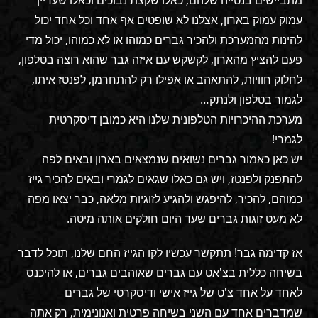
מתביישים בנטייה שלהם, כאלו שקצת נבוכים וכאלו שעדיין
עמוק עמוק בארון, אצלנו לא שופטים אף אחד וכל אחד יכול
להינות מהמערכת ולהכיר גברים כמוהו או לא כמוהו, יכול מדי
פעם להציץ מהארון, לקשקש עם איזה גבר שהוא רוצה בטלפון,
לחלוק חוויות, להתאהב או אפילו רק להתחרמן, לפנטז איתו,
לגמור בטלפון ולנתק…
מערכת ההיכרויות הטלפונית שלנו היא כמובן דיסקרטית
לגמרי!
יש כאן כאמור גברים נשואים שנמצאים בארון ובאים לפה
להתפנק ולפנטז, ויש גם כאלו שגאים לגמרי ובאים להכיר גייז
כמוהם, להכיר, להיפגש ולהגיע לזוגיות מלאה, כבר יצאו מפה
לא מעט זוגות גברים שעד היום חולקים אותה מיטה.
אז קדימה גבר! תתקשר עכשיו לקו הגייז החם שלנו, תוכל לדבר
בשיחה כללית בצ'אט עם גברים שאוהבים גברים, או להיכנס
לאחד על אחד צ'ט של גייז אישי ודיסקרטי של גברים
שמדברים אחד עם השני בשיחה פרטית ואנונימית, רק אתה